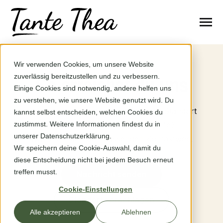
SKIP
TO
CONTENT
Toggle
Menu
n
r
T
g
g
l
e
c
l
d
r
e
f
o
S
t
a
n
d
o
t
Wir verwenden Cookies, um unsere Website
Standorte
o
h
i
r
So erreichst du uns
zuverlässig bereitzustellen und zu verbessern.
Einige Cookies sind notwendig, andere helfen uns
So funktioniert’s
zu verstehen, wie unsere Website genutzt wird. Du
Du hast eine Frage, möchtest einen Standort
kannst selbst entscheiden, welchen Cookies du
zustimmst. Weitere Informationen findest du in
vorschlagen oder brauchst Hilfe?
Fragen & Hilfe
unserer Datenschutzerklärung.
Wähle einfach den passenden Kontaktweg.
Wir speichern deine Cookie-Auswahl, damit du
Problem melden
diese Entscheidung nicht bei jedem Besuch erneut
treffen musst.
Nachricht senden
Über uns
Cookie-Einstellungen
Standort vorschlagen
Alle akzeptieren
Ablehnen