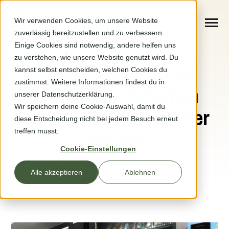
SKIP
TO
CONTENT
Wir verwenden Cookies, um unsere Website
Toggle
zuverlässig bereitzustellen und zu verbessern.
Menu
Zurück zur Presseübersicht
Einige Cookies sind notwendig, andere helfen uns
zu verstehen, wie unsere Website genutzt wird. Du
n
r
T
g
g
l
e
c
l
d
r
e
f
o
S
t
a
n
d
o
t
Tante Thea im Kreis
kannst selbst entscheiden, welchen Cookies du
Standorte
o
h
i
r
zustimmst. Weitere Informationen findest du in
Pinneberg: Zwischen
unserer Datenschutzerklärung.
So funktioniert’s
Wir speichern deine Cookie-Auswahl, damit du
Vision & bürokratischer
diese Entscheidung nicht bei jedem Besuch erneut
treffen musst.
Realität
Fragen & Hilfe
Cookie-Einstellungen
Problem melden
Autor: Elmshorner Nachrichten
Alle akzeptieren
Ablehnen
Artikel teilen
Über uns