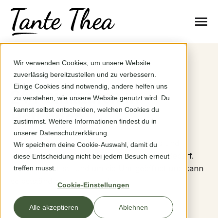
SKIP
TO
CONTENT
Toggle
Menu
n
r
T
g
g
l
e
c
l
d
r
e
f
o
S
t
a
n
d
o
t
Wir verwenden Cookies, um unsere Website
Standorte
o
h
i
r
zuverlässig bereitzustellen und zu verbessern.
Einige Cookies sind notwendig, andere helfen uns
24/7 einkaufen in
So funktioniert’s
zu verstehen, wie unsere Website genutzt wird. Du
Hetlingen.
kannst selbst entscheiden, welchen Cookies du
zustimmst. Weitere Informationen findest du in
Fragen & Hilfe
unserer Datenschutzerklärung.
In Hetlingen findest du Getränke, Snacks und
Wir speichern deine Cookie-Auswahl, damit du
ausgewählte Produkte für den spontanen Bedarf.
Problem melden
diese Entscheidung nicht bei jedem Besuch erneut
Der Standort ist rund um die Uhr geöffnet und kann
treffen musst.
selbstständig genutzt werden.
Über uns
Cookie-Einstellungen
Alle akzeptieren
Ablehnen