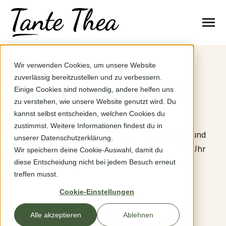
SKIP
TO
CONTENT
Toggle
Menu
n
r
T
g
g
l
e
c
l
d
r
e
f
o
S
t
a
n
d
o
t
Wir verwenden Cookies, um unsere Website
Standorte
o
h
i
r
Tante Thea in deiner
zuverlässig bereitzustellen und zu verbessern.
Einige Cookies sind notwendig, andere helfen uns
Nähe
So funktioniert’s
zu verstehen, wie unsere Website genutzt wird. Du
kannst selbst entscheiden, welchen Cookies du
zustimmst. Weitere Informationen findest du in
Fragen & Hilfe
Aktuell findest du Tante Thea in Hemdingen und
unserer Datenschutzerklärung.
Hetlingen. Beide Standorte sind rund um die Uhr
Wir speichern deine Cookie-Auswahl, damit du
Problem melden
diese Entscheidung nicht bei jedem Besuch erneut
geöffnet.
treffen musst.
Über uns
Cookie-Einstellungen
Alle akzeptieren
Ablehnen